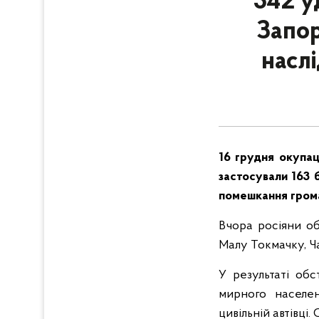
342 уд
Запор
насл
16 грудня окупаці
застосували 163 
помешкання грома
Вчора росіяни об
Малу Токмачку, Ча
У результаті обс
мирного населе
цивільній автівці.