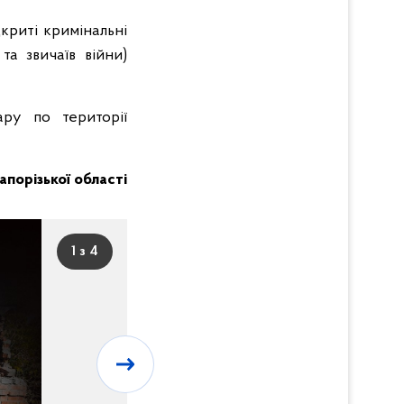
дкриті кримінальні
та звичаїв війни)
ару по території
Запорізької області
1 з 4