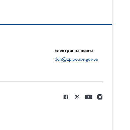
Електронна пошта
dch@zp.police.gov.ua