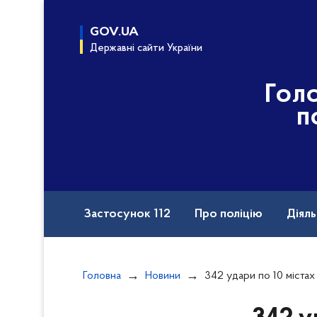
до
основного
GOV.UA
вмісту
Державні сайти України
Гол
п
Застосунок 112
Про поліцію
Діяль
Назавжди в строю
Порушення прав вій
Головна
Новини
342 удари по 10 містах і селах регіону: на Запоріжжі поліцейс
Документи