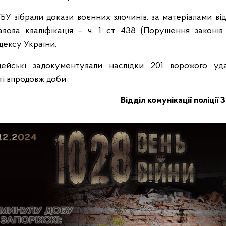
 СБУ зібрали докази воєнних злочинів, за матеріалами ві
вова кваліфікація – ч. 1 ст. 438 (Порушення законів 
дексу України.
цейські задокументували наслідки 201 ворожого уд
ті впродовж доби
Відділ комунікації поліції 