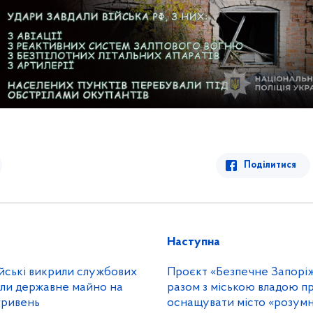
Поділитися
Наступна
ейські викрили службових
Проєкт «Безпечне Запоріжжя
тили державне майно на
разом з міською владою п
гривень
оснащувати місто «розум