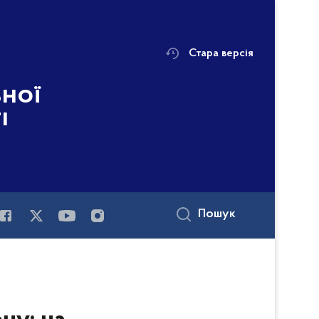
Стара версія
ьної
і
Пошук