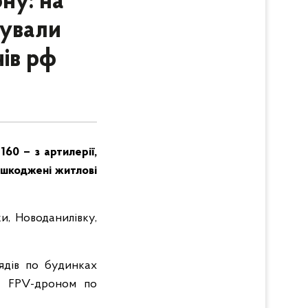
ону: на
тували
ів рф
160 – з артилерії,
ошкоджені житлові
и, Новоданилівку,
рядів по будинках
и FPV-дроном по