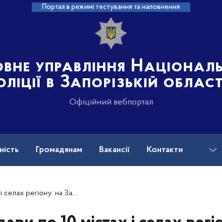
Портал в режимі тестування та наповнення
овне управління Націонал
оліції в Запорізькій област
Офіційний вебпортал
ність
Громадянам
Вакансії
Контакти
ськових і ветеранів війни: куди звертатися?
ькі задокументували наслідки чергових воєнних злочинів рф