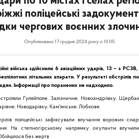
ари по 10 містах і селах регі
іжжі поліцейські задокумен
ідки чергових воєнних злочин
Опубліковано 17 грудня 2024 року о 10:05
йні війська здійснили 6 авіаційних ударів, 13 – з РСЗВ, 
безпілотних літальних апарати. У результаті обстрілів п
дян. Інформації про поранених не надходило.
стріляли Гуляйполе, Залізничне, Новоандріївку, Щербак
рівне, Новодарівку, Кам'янське, Лобкове.
трілів поліцейські зафіксували влучання ворожих сна
ння. На степногірському напрямку окупанти влучил
 Обійшлося без жертв.