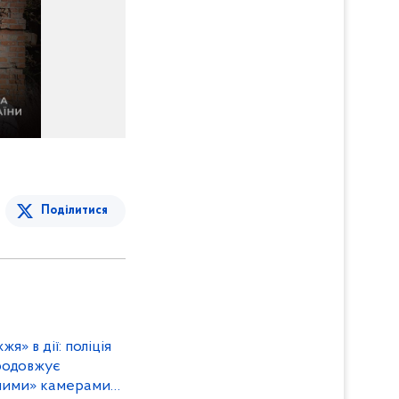
Поділитися
» в дії: поліція
родовжує
ними» камерами