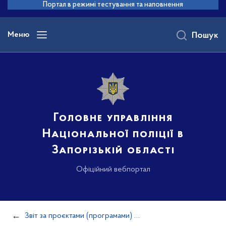
до
Портал в режимі тестування та наповнення
основного
вмісту
Меню
Пошук
Головне управління
Національної поліції в
Запорізькій області
Офіційний вебпортал
Звіт за проєктами (програмами) міжнародної технічної допомоги