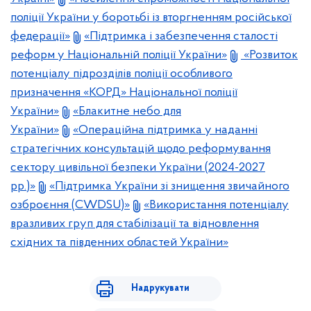
поліції України у боротьбі із вторгненням російської
федерації»
«Підтримка і забезпечення сталості
реформ у Національній поліції України»
«Розвиток
потенціалу підрозділів поліції особливого
призначення «КОРД» Національної поліції
України»
«Блакитне небо для
України»
«Операційна підтримка у наданні
стратегічних консультацій щодо реформування
сектору цивільної безпеки України (2024-2027
рр.)»
«Підтримка України зі знищення звичайного
озброєння (CWDSU)»
«Використання потенціалу
вразливих груп для стабілізації та відновлення
східних та південних областей України»
Надрукувати