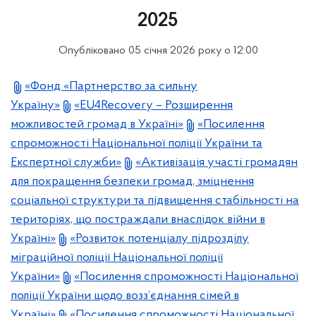
2025
Опубліковано 05 січня 2026 року о 12:00
«Фонд «Партнерство за сильну
Україну»
«EU4Recovery – Розширення
можливостей громад в Україні»
«Посилення
спроможності Національної поліції України та
Експертної служби»
«Активізація участі громадян
для покращення безпеки громад, зміцнення
соціальної структури та підвищення стабільності на
територіях, що постраждали внаслідок війни в
Україні»
«Розвиток потенціалу підрозділу
міграційної поліції Національної поліції
України»
«Посилення спроможності Національної
поліції України щодо возз’єднання сімей в
Україні»
«Посилення спроможності Національної